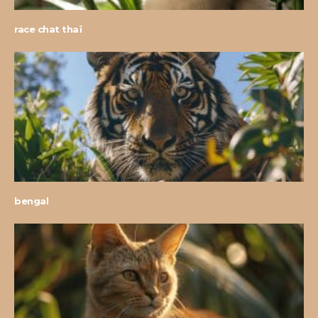
race chat thaï
bengal