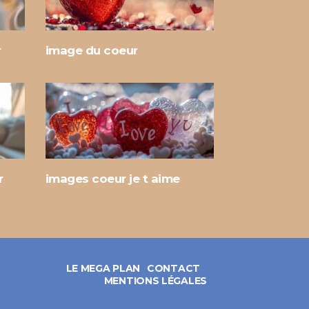
r
image du coeur
r
images coeur je t aime
LE MEGA PLAN
CONTACT
MENTIONS LÉGALES