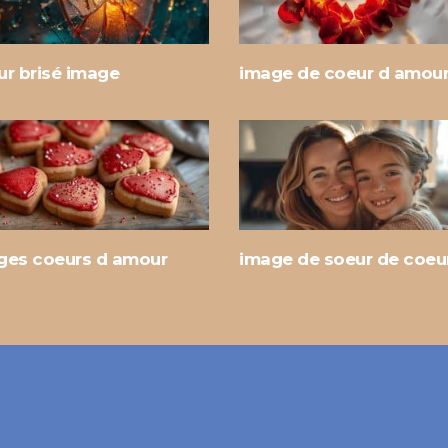
ur brisé image
image de coeur d amou
ges coeurs d amour
image de soeur de coeu