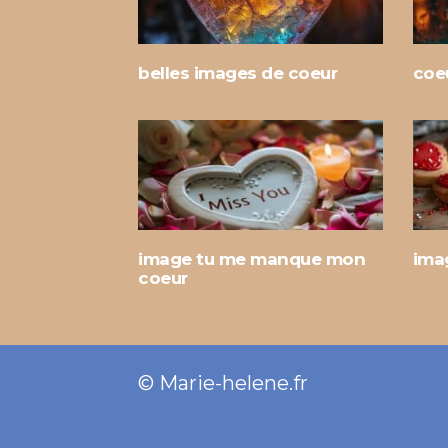
belles images de coeur
coe
image tu me manque mon
ima
coeur
© Marie-helene.fr