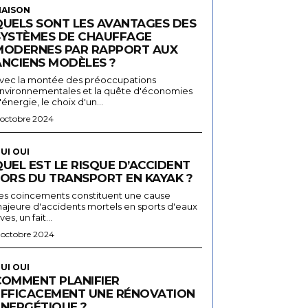
AISON
QUELS SONT LES AVANTAGES DES
SYSTÈMES DE CHAUFFAGE
MODERNES PAR RAPPORT AUX
ANCIENS MODÈLES ?
vec la montée des préoccupations
nvironnementales et la quête d'économies
'énergie, le choix d'un...
 octobre 2024
UI OUI
UEL EST LE RISQUE D’ACCIDENT
LORS DU TRANSPORT EN KAYAK ?
es coincements constituent une cause
ajeure d'accidents mortels en sports d'eaux
ives, un fait...
 octobre 2024
UI OUI
COMMENT PLANIFIER
EFFICACEMENT UNE RÉNOVATION
ÉNERGÉTIQUE ?