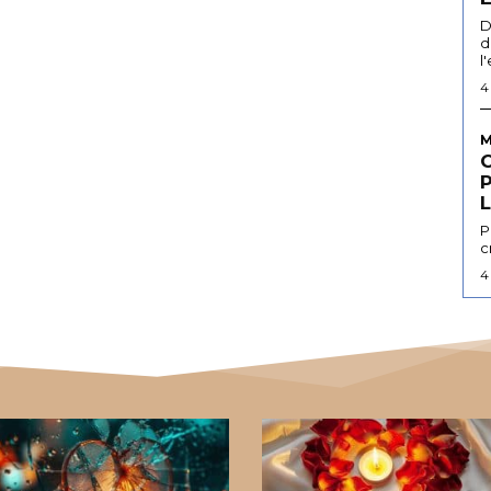
D
d
l
4
M
L
P
c
4