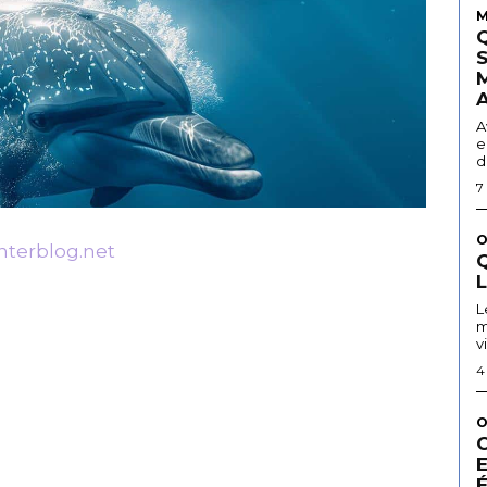
M
A
e
d
7
O
centerblog.net
Q
L
m
v
4
O