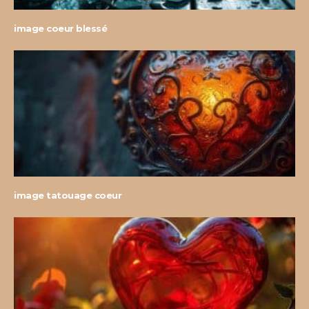
image coeur blessé
image tatouage coeur