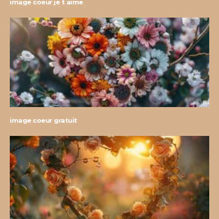
image coeur je t aime
image coeur gratuit