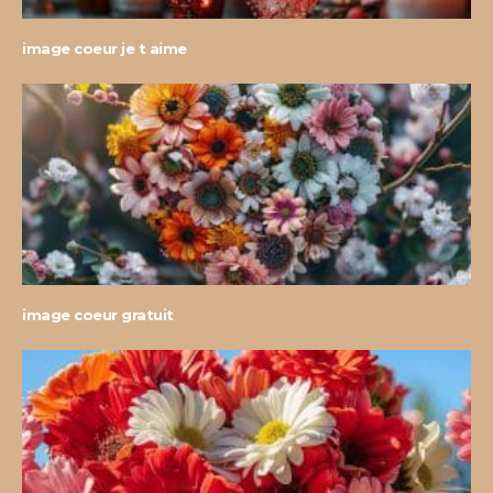
image coeur je t aime
image coeur gratuit