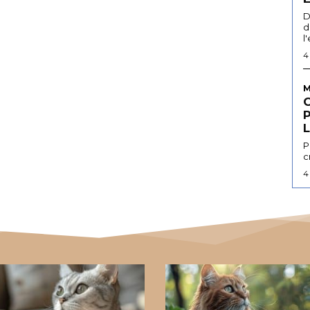
D
d
l
4
M
L
P
c
4