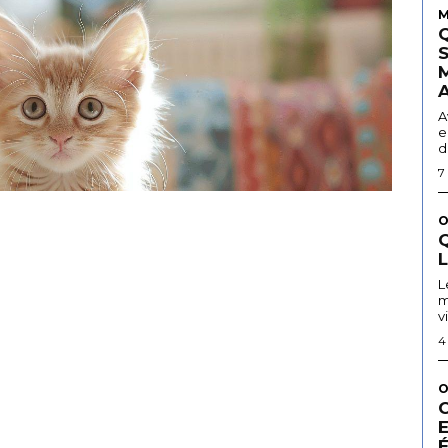
M
A
e
d
7
O
Q
L
m
v
4
O