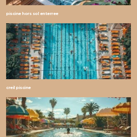
piscine hors sol enterree
creil piscine