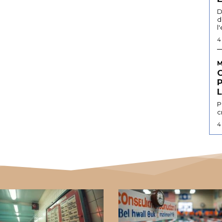
D
d
l
4
M
L
P
c
4