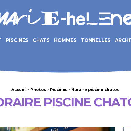
T
PISCINES
CHATS
HOMMES
TONNELLES
ARCHI
Accueil
Photos
Piscines
Horaire piscine chatou
RAIRE PISCINE CHA