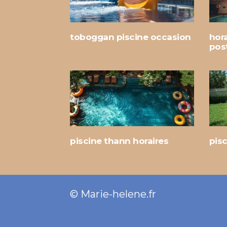
toboggan piscine occasion
hora
pos
piscine thann horaires
pisc
© Marie-helene.fr