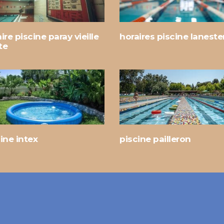
ire piscine paray vieille
horaires piscine laneste
te
ine intex
piscine pailleron