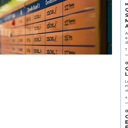
M
A
e
d
7
O
Q
L
m
v
4
O