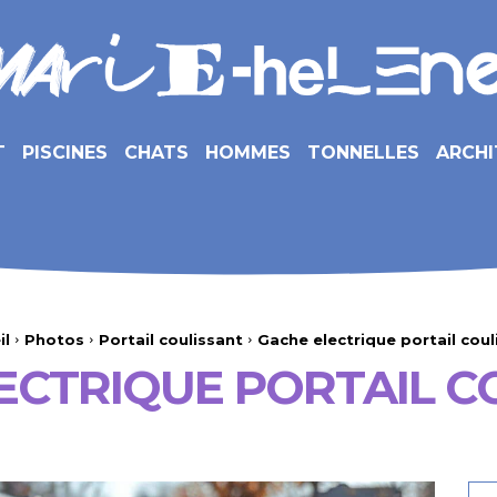
T
PISCINES
CHATS
HOMMES
TONNELLES
ARCHI
il
Photos
Portail coulissant
Gache electrique portail coul
ECTRIQUE PORTAIL C