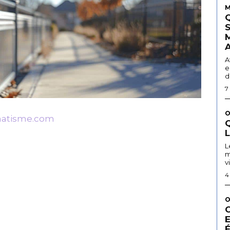
M
A
e
d
7
O
matisme.com
Q
L
m
v
4
O