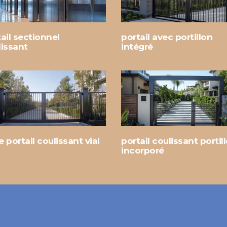
ail sectionnel
portail avec portillon
lissant
intégré
 portail coulissant vial
portail coulissant portil
incorporé