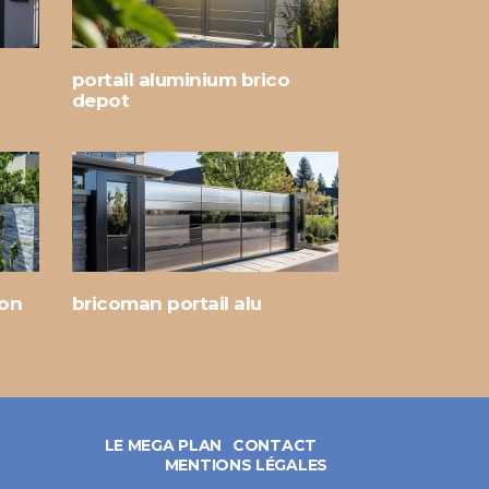
portail aluminium brico
depot
lon
bricoman portail alu
LE MEGA PLAN
CONTACT
MENTIONS LÉGALES