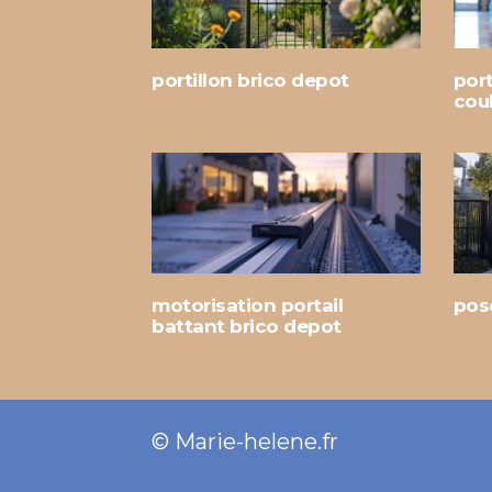
portillon brico depot
port
cou
motorisation portail
pose
battant brico depot
© Marie-helene.fr