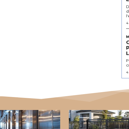
D
d
l
4
M
L
P
c
4