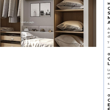
M
A
e
d
7
O
Q
L
m
v
4
O