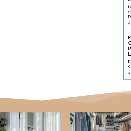
D
d
l
4
M
L
P
c
4