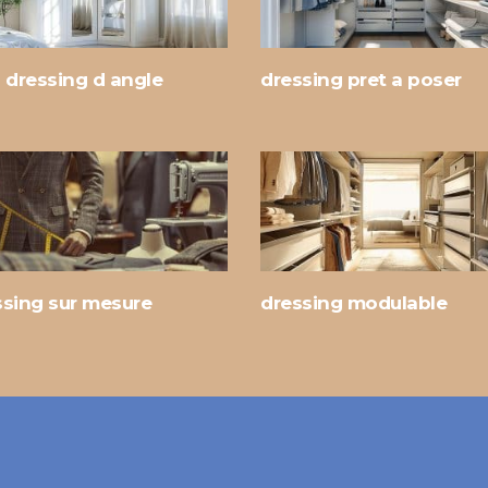
 dressing d angle
dressing pret a poser
ssing sur mesure
dressing modulable