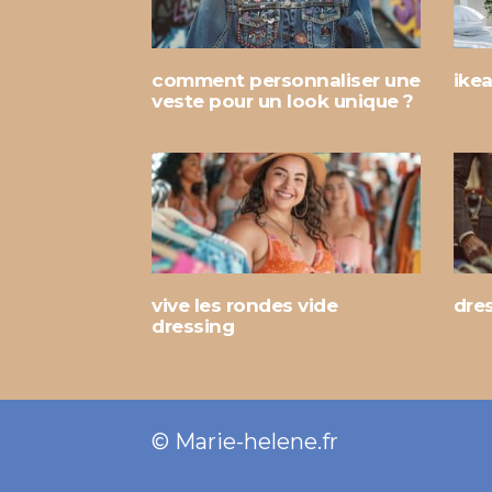
comment personnaliser une
ikea
veste pour un look unique ?
vive les rondes vide
dre
dressing
© Marie-helene.fr