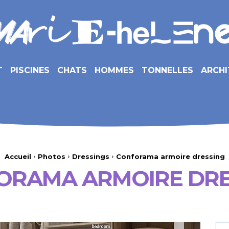
T
PISCINES
CHATS
HOMMES
TONNELLES
ARCHI
Accueil
Photos
Dressings
Conforama armoire dressing
ORAMA ARMOIRE DRE