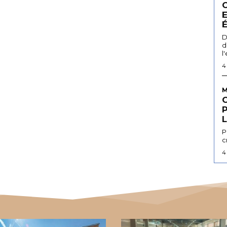
D
d
l
4
M
L
P
c
4