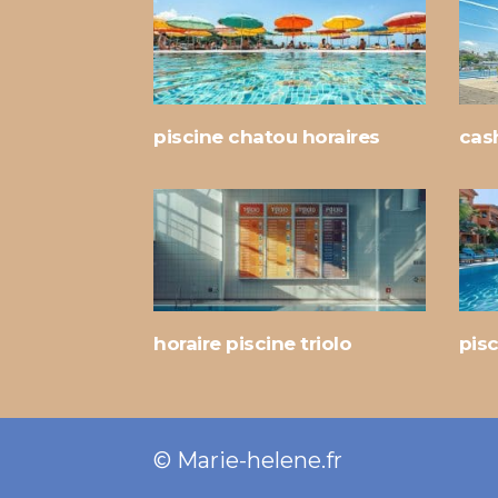
piscine chatou horaires
cas
horaire piscine triolo
pisc
© Marie-helene.fr