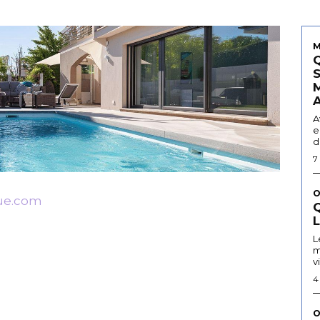
M
A
e
d
7
O
ue.com
Q
L
m
v
4
O