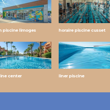
h piscine limoges
horaire piscine cusset
ine center
liner piscine