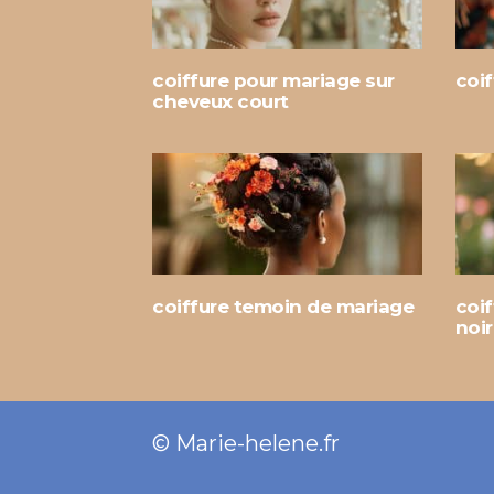
coiffure pour mariage sur
coif
cheveux court
coiffure temoin de mariage
coi
noi
© Marie-helene.fr