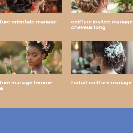
fure orientale mariage
coiffure invitée mariage
cheveux long
ffure mariage femme
forfait coiffure mariage
re