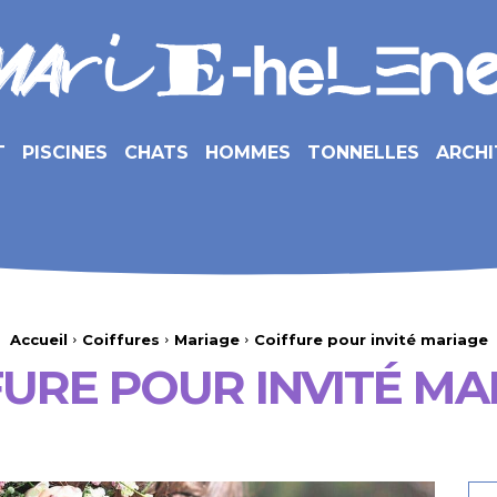
T
PISCINES
CHATS
HOMMES
TONNELLES
ARCHI
Accueil
Coiffures
Mariage
Coiffure pour invité mariage
FURE POUR INVITÉ MA