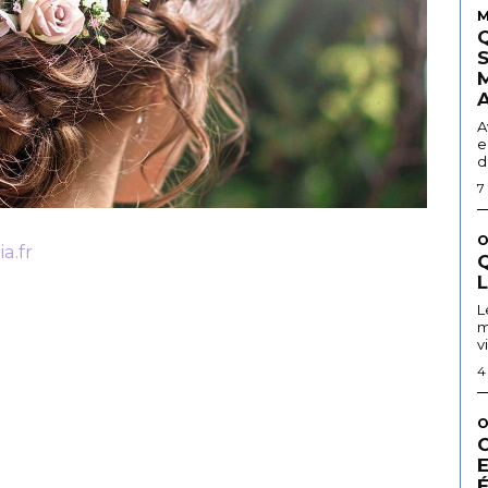
M
A
e
d
7
O
a.fr
Q
L
m
v
4
O