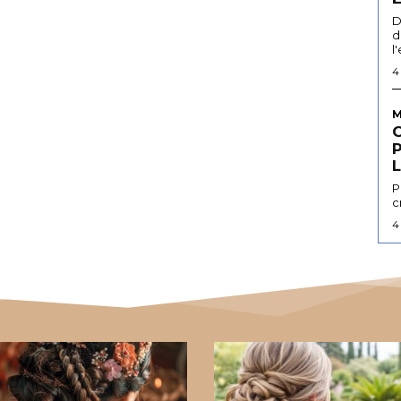
D
d
l
4
M
L
P
c
4