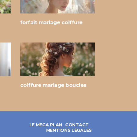
forfait mariage coiffure
coiffure mariage boucles
LE MEGA PLAN
CONTACT
MENTIONS LÉGALES