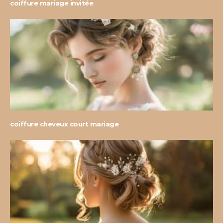
coiffure mariage invitée
coiffure cheveux court mariage