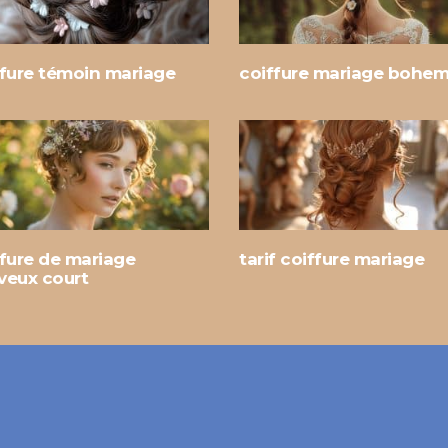
ffure témoin mariage
coiffure mariage bohe
ffure de mariage
tarif coiffure mariage
veux court