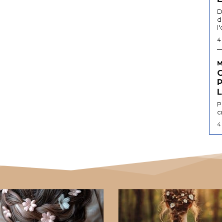
D
d
l
4
M
L
P
c
4