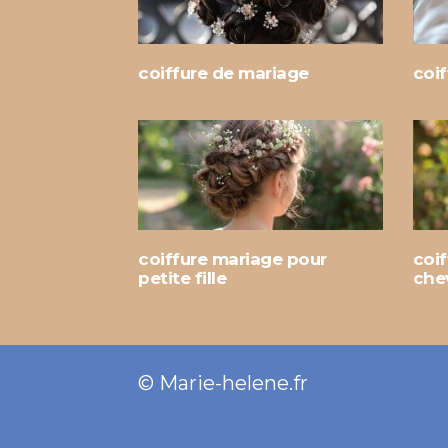
coiffure de mariage
coi
coiffure mariage pour
coi
petite fille
che
© Marie-helene.fr