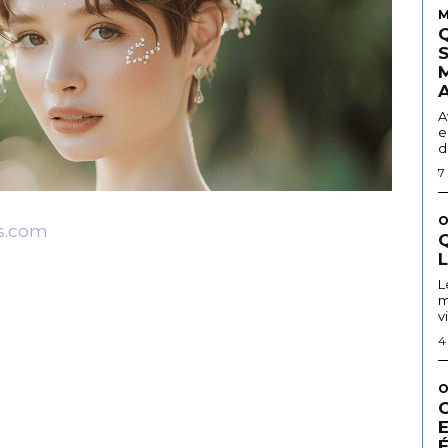
M
A
e
d
7
O
s.com
Q
L
m
v
4
O