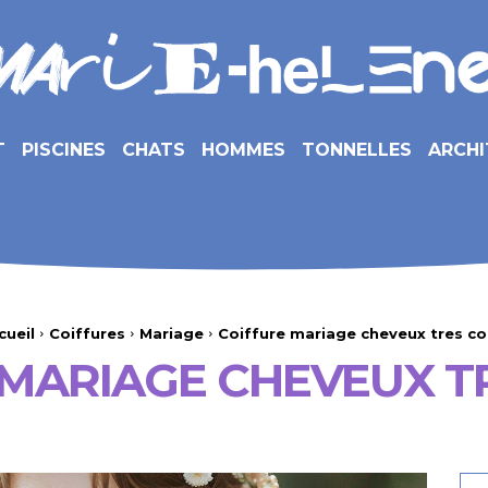
T
PISCINES
CHATS
HOMMES
TONNELLES
ARCHI
cueil
Coiffures
Mariage
Coiffure mariage cheveux tres co
 MARIAGE CHEVEUX T