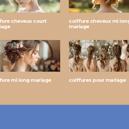
ffure cheveux court
coiffure cheveux mi lon
iage
mariage
fure mi long mariage
coiffures pour mariage