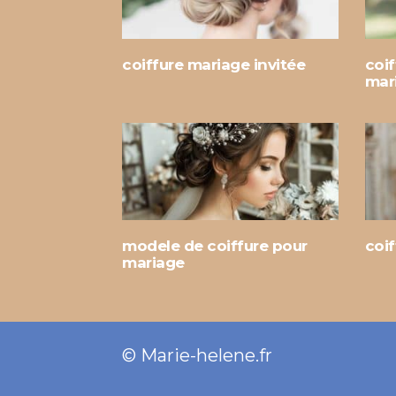
coiffure mariage invitée
coi
mar
modele de coiffure pour
coif
mariage
© Marie-helene.fr