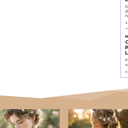
D
d
l
4
M
L
P
c
4