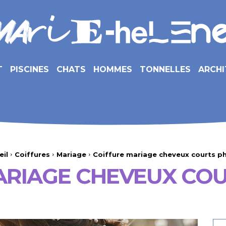
T
PISCINES
CHATS
HOMMES
TONNELLES
ARCHI
eil
Coiffures
Mariage
Coiffure mariage cheveux courts p
ARIAGE CHEVEUX CO