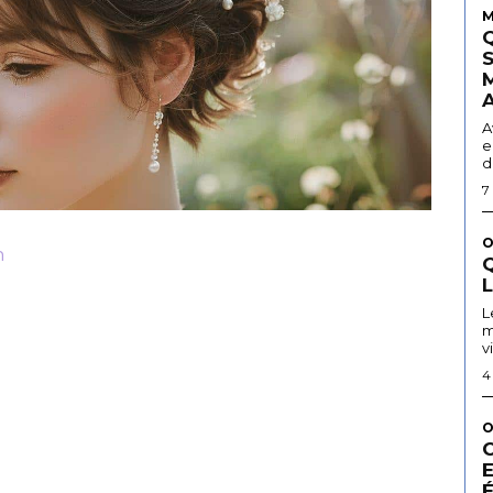
M
A
e
d
7
O
m
Q
L
m
v
4
O