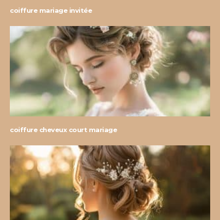
coiffure mariage invitée
coiffure cheveux court mariage