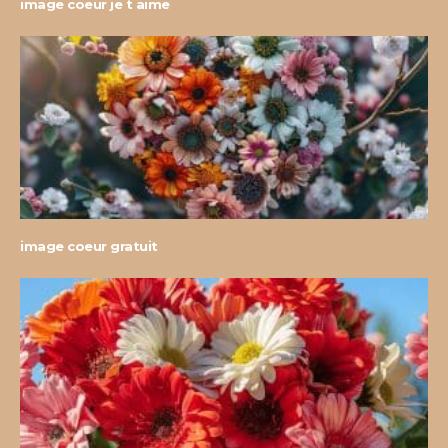
image coeur je t aime
image coeur gratuit