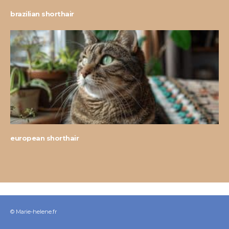
brazilian shorthair
european shorthair
© Marie-helene.fr