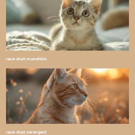
race chat munchkin
race chat serengeti