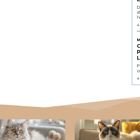
D
d
l
4
M
L
P
c
4