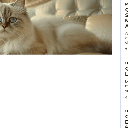
M
A
e
d
7
O
Q
L
m
v
4
O