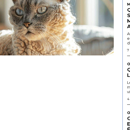
M
A
e
d
7
O
Q
L
m
v
4
O