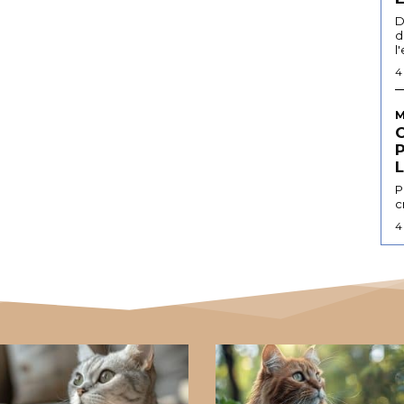
D
d
l
4
M
L
P
c
4