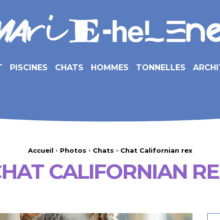
T
PISCINES
CHATS
HOMMES
TONNELLES
ARCHI
Accueil
Photos
Chats
Chat Californian rex
HAT CALIFORNIAN R