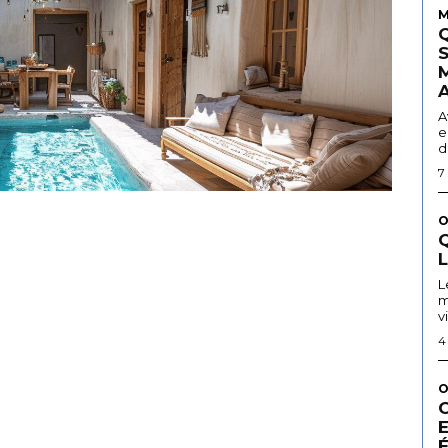
M
A
e
d
7
O
Q
L
m
v
4
O