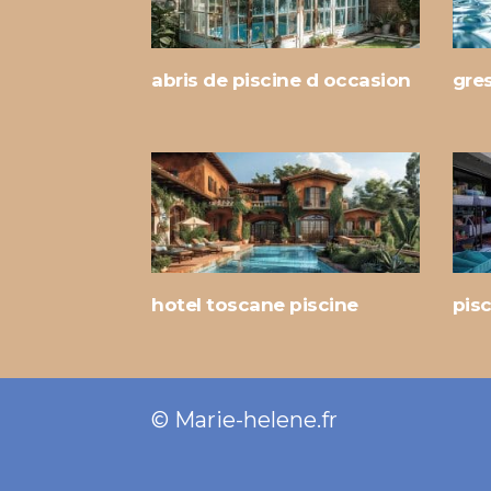
abris de piscine d occasion
gre
hotel toscane piscine
pis
© Marie-helene.fr