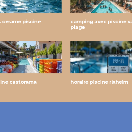
s cerame piscine
camping avec piscine va
plage
cine castorama
horaire piscine rixheim