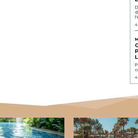
D
d
l
4
M
L
P
c
4