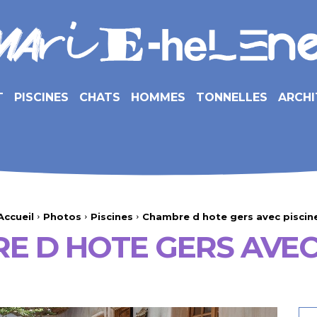
T
PISCINES
CHATS
HOMMES
TONNELLES
ARCHI
Accueil
Photos
Piscines
Chambre d hote gers avec piscin
E D HOTE GERS AVEC 