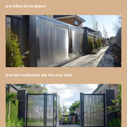
portillon bricodepot
portail coulissant alu 4m pas cher