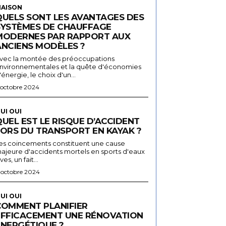
AISON
QUELS SONT LES AVANTAGES DES
SYSTÈMES DE CHAUFFAGE
MODERNES PAR RAPPORT AUX
ANCIENS MODÈLES ?
vec la montée des préoccupations
nvironnementales et la quête d'économies
'énergie, le choix d'un...
 octobre 2024
UI OUI
UEL EST LE RISQUE D’ACCIDENT
LORS DU TRANSPORT EN KAYAK ?
es coincements constituent une cause
ajeure d'accidents mortels en sports d'eaux
ives, un fait...
 octobre 2024
UI OUI
COMMENT PLANIFIER
EFFICACEMENT UNE RÉNOVATION
ÉNERGÉTIQUE ?