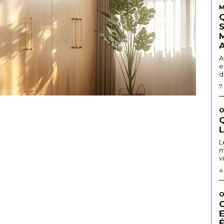
M
A
e
d
7
O
Q
L
m
v
4
O