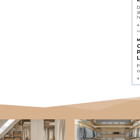
D
d
l
4
M
L
P
c
4