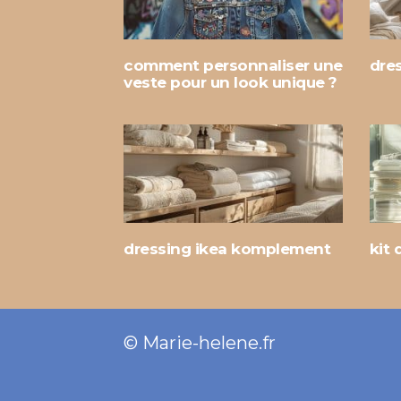
comment personnaliser une
dre
veste pour un look unique ?
dressing ikea komplement
kit 
© Marie-helene.fr