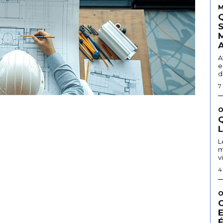
M
A
e
d
7
O
Q
L
m
v
4
O