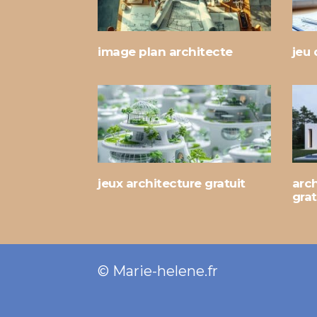
image plan architecte
jeu 
jeux architecture gratuit
arch
grat
© Marie-helene.fr