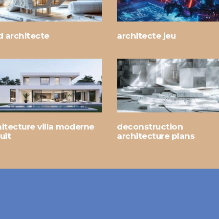
d architecte
architecte jeu
itecture villa moderne
deconstruction
uit
architecture plans