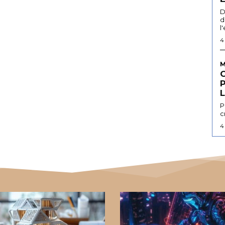
D
d
l
4
M
L
P
c
4