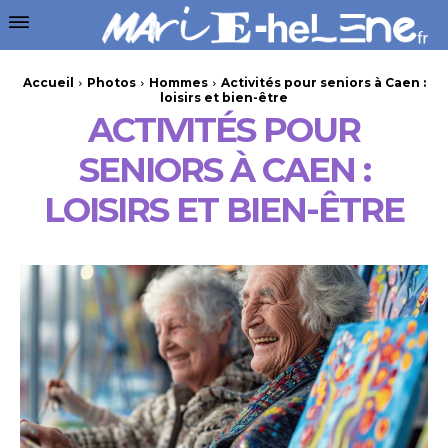
Accueil
Photos
Hommes
Activités pour seniors à Caen :
loisirs et bien-être
ACTIVITÉS POUR
SENIORS À CAEN :
LOISIRS ET BIEN-ÊTRE