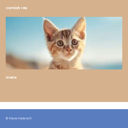
cornish rex
manx
© Marie-helene.fr