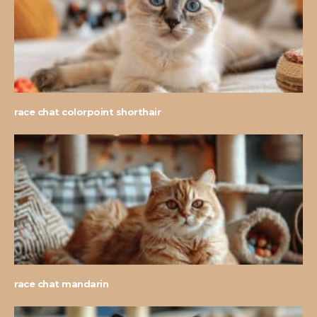
race chat colorpoint shorthair
race chat mandarin